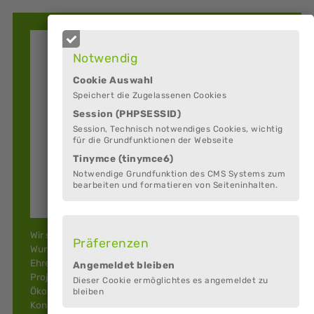
Notwendig
Cookie Auswahl
Speichert die Zugelassenen Cookies
Session (PHPSESSID)
Session, Technisch notwendiges Cookies, wichtig
für die Grundfunktionen der Webseite
Tinymce (tinymce6)
Notwendige Grundfunktion des CMS Systems zum
bearbeiten und formatieren von Seiteninhalten.
Wir sind ein bunter, unkonventioneller Jugendverband mit
Präferenzen
Wurzeln in der Pfadfinderei. Mit unserem Team aus
Ehrenamtlichen organisieren wir Seminare, Freizeiten,
Angemeldet bleiben
Projekte und andere Veranstaltungen im Bereich
Dieser Cookie ermöglichtes es angemeldet zu
Ökologie, Theater, Natur, Politik, Naturverbindung, Zirkus,
bleiben
Konsumkritik, Antirassismus, Antifaschismus,