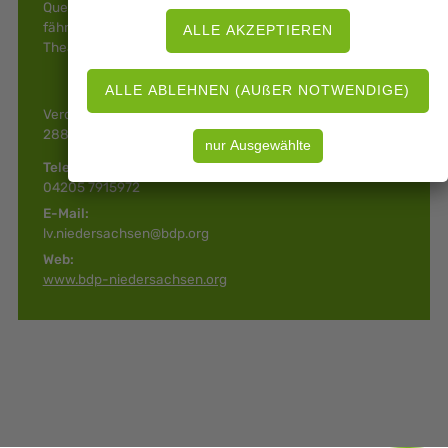
Queerfeminismus etc. Unser Theaterprojekt WildwuX
fährt mit Zirkuswagen und Treckern über Land, bietet
Theatercamps an und macht Auftritte und Workshops.
Verdener Straße 4
28870 Ottersberg
Telefon:
04205 7915972
E-Mail:
lv.niedersachsen@bdp.org
Web:
www.bdp-niedersachsen.org