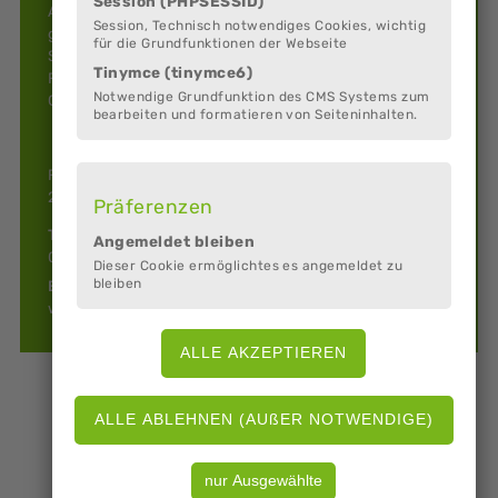
Session (PHPSESSID)
Am ehemaligen Fähranleger beim Dedesdorfer Strand
Session, Technisch notwendiges Cookies, wichtig
gelegen, haben wir jeden Tag geöffnet: Montag bis
für die Grundfunktionen der Webseite
Samstag von 14 bis 19 Uhr sowie an Sonn- und
Tinymce (tinymce6)
Feiertagen von 11 bis 19 Uhr - bei schönem Wetter und
Notwendige Grundfunktion des CMS Systems zum
Gästen bis Sonnenuntergang.
bearbeiten und formatieren von Seiteninhalten.
Fährstraße
27612 Loxstedt (Dedesdorf)
Präferenzen
Telefon:
Angemeldet bleiben
0152 37383551
Dieser Cookie ermöglichtes es angemeldet zu
bleiben
E-Mail:
weserperle@mail.de