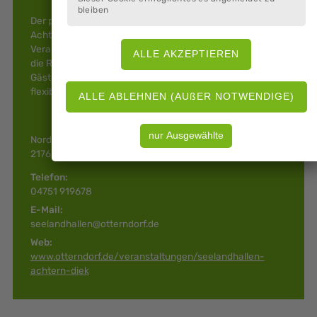
bleiben
Der passende Ort - für jeden Anlass Die Seelandhallen
Achtern Diek stehen für private und betriebliche
Veranstaltungen jeglicher Art zur Verfügung. Dabei sind
die Räume so individuell wie die Ideen und Wünsche der
Gäste, denn das Raumkonzept und die Bestuhlung sind
flexibel, anpassbar.
Norderteiler Weg 2 a
21762 Otterndorf
Telefon:
04751 919678
E-Mail:
seelandhallen@otterndorf.de
Web:
www.otterndorf.de/veranstaltungen/seelandhallen-
achtern-diek