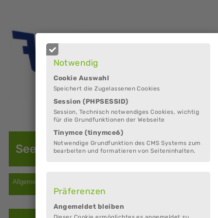
Notwendig
Cookie Auswahl
Speichert die Zugelassenen Cookies
Session (PHPSESSID)
Session, Technisch notwendiges Cookies, wichtig
für die Grundfunktionen der Webseite
Tinymce (tinymce6)
Notwendige Grundfunktion des CMS Systems zum
Seelandhallen Achtern Diek
bearbeiten und formatieren von Seiteninhalten.
Präferenzen
Angemeldet bleiben
Dieser Cookie ermöglichtes es angemeldet zu