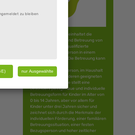
ngemeldet zu bleiben
Kindertagespflege beinhaltet die
Bildung, Erziehung und Betreuung von
Kindern durch eine qualifizierte
Kindertagespflegeperson in einem
familiären Rahmen. Die Betreuung kann
im Haushalt der
Kindertagespflegeperson, im Haushalt
der Eltern oder in anderen geeigneten
Räumen erfolgen. Sie stellt eine
besonders passgenaue und individuelle
Betreuungsform für Kinder im Alter von
0 bis 14 Jahren, aber vor allem für
Kinder unter drei Jahren sicher und
zeichnet sich durch die Merkmale der
individuellen Förderung, einer familiären
Betreuungssituation, einer festen
Bezugsperson und hoher zeitlicher