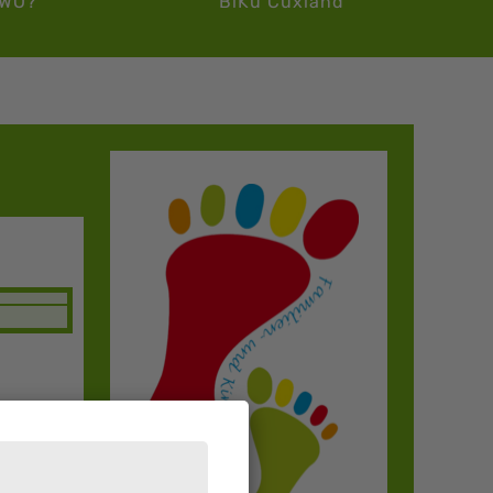
WO?
BiKu Cuxland