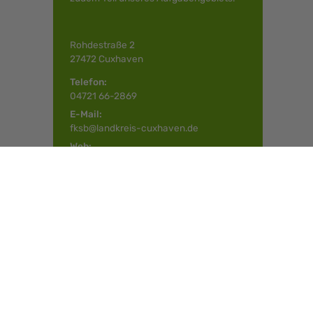
Rohdestraße 2
27472 Cuxhaven
Telefon:
04721 66-2869
E-Mail:
fksb@landkreis-cuxhaven.de
Web:
www.landkreis-cuxhaven.de