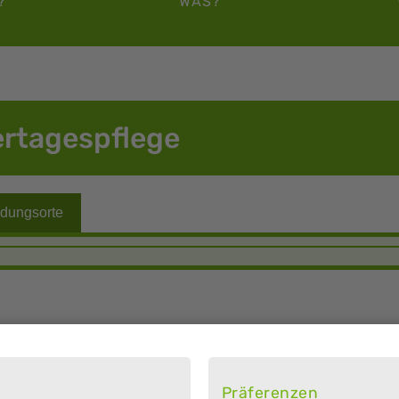
?
WAS?
ertagespflege
Präferenzen