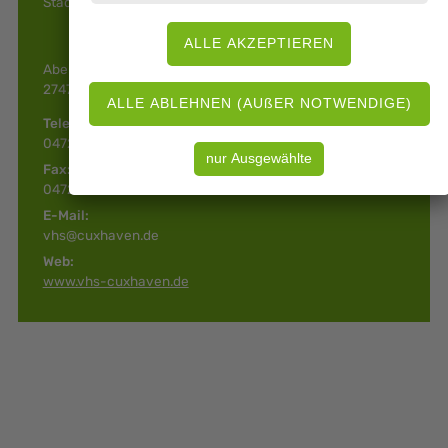
Stadtverwaltung, das Krankenhaus u.a.m.).
Abendrothstraße 16
27474 Cuxhaven
Telefon:
04721 70070950
Fax:
04721 70099970960
E-Mail:
vhs@cuxhaven.de
Web:
www.vhs-cuxhaven.de