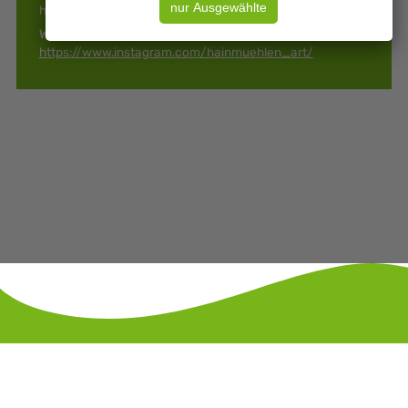
hainmuehlen_art@posteo.de
Web:
https://www.instagram.com/hainmuehlen_art/
KONTAKT
IMPRESSUM
DATENSCHUTZ