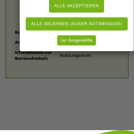
Rubrik:
Natur
Anbieter:
Wattenmeer-Besucherzentrum
Informationen zur
Rollstuhlgerecht
Barrierefreiheit: