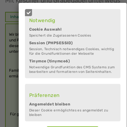
Mit Kescher und Grabegabel unterwegs
Inhalt
Ort
Kosten
Termine
Anbieter
Notwendig
Cookie Auswahl
Wir bleiben im strandnahen Watt und entdecken die Tiere
Speichert die Zugelassenen Cookies
und Pflanzen des Wattbodens. Anschließend nehmen wir
Session (PHPSESSID)
diese im Besucherzentrum genauer per Videoprojektion
Session, Technisch notwendiges Cookies, wichtig
unter die Lupe.
für die Grundfunktionen der Webseite
Tinymce (tinymce6)
Notwendige Grundfunktion des CMS Systems zum
Familien mit Kindern ab 4 Jahren, ca. 2 Stunden, 11 € /
bearbeiten und formatieren von Seiteninhalten.
ermäßigt 9,50 €
Präferenzen
Angemeldet bleiben
Dieser Cookie ermöglichtes es angemeldet zu
Für genauere Termine bitte auf unserer Website informieren
bleiben