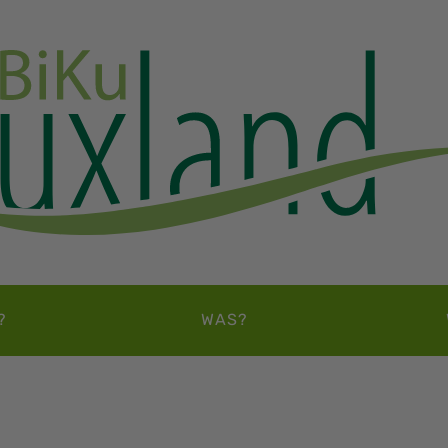
?
WAS?