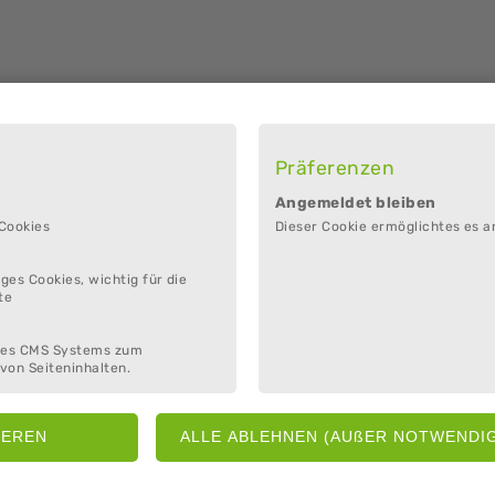
Präferenzen
ere
Angemeldet bleiben
 Cookies
Dieser Cookie ermöglichtes es a
 / ermäßigt 4 €
ges Cookies, wichtig für die
te
des CMS Systems zum
von Seiteninhalten.
entrum